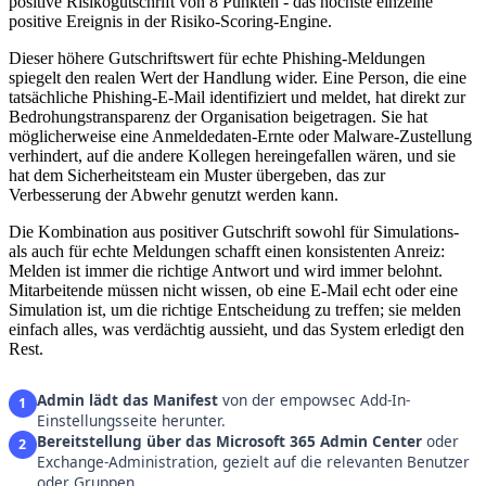
positive Risikogutschrift von 8 Punkten - das höchste einzelne
positive Ereignis in der Risiko-Scoring-Engine.
Dieser höhere Gutschriftswert für echte Phishing-Meldungen
spiegelt den realen Wert der Handlung wider. Eine Person, die eine
tatsächliche Phishing-E-Mail identifiziert und meldet, hat direkt zur
Bedrohungstransparenz der Organisation beigetragen. Sie hat
möglicherweise eine Anmeldedaten-Ernte oder Malware-Zustellung
verhindert, auf die andere Kollegen hereingefallen wären, und sie
hat dem Sicherheitsteam ein Muster übergeben, das zur
Verbesserung der Abwehr genutzt werden kann.
Die Kombination aus positiver Gutschrift sowohl für Simulations-
als auch für echte Meldungen schafft einen konsistenten Anreiz:
Melden ist immer die richtige Antwort und wird immer belohnt.
Mitarbeitende müssen nicht wissen, ob eine E-Mail echt oder eine
Simulation ist, um die richtige Entscheidung zu treffen; sie melden
einfach alles, was verdächtig aussieht, und das System erledigt den
Rest.
Admin lädt das Manifest
von der empowsec Add-In-
1
Einstellungsseite herunter.
Bereitstellung über das Microsoft 365 Admin Center
oder
2
Exchange-Administration, gezielt auf die relevanten Benutzer
oder Gruppen.