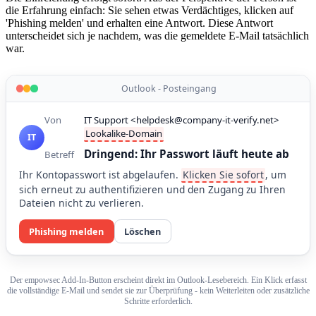
die Erfahrung einfach: Sie sehen etwas Verdächtiges, klicken auf
'Phishing melden' und erhalten eine Antwort. Diese Antwort
unterscheidet sich je nachdem, was die gemeldete E-Mail tatsächlich
war.
Outlook - Posteingang
Von
IT Support <
helpdesk@company-it-verify.net
>
Lookalike-Domain
IT
Dringend: Ihr Passwort läuft heute ab
Betreff
Ihr Kontopasswort ist abgelaufen.
Klicken Sie sofort
, um
sich erneut zu authentifizieren und den Zugang zu Ihren
Dateien nicht zu verlieren.
Phishing melden
Löschen
Der empowsec Add-In-Button erscheint direkt im Outlook-Lesebereich. Ein Klick erfasst
die vollständige E-Mail und sendet sie zur Überprüfung - kein Weiterleiten oder zusätzliche
Schritte erforderlich.