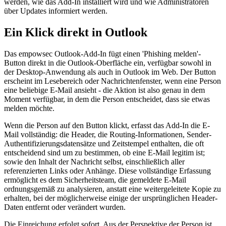
werden, wie das Add-In installiert wird und wie Administratoren
über Updates informiert werden.
Ein Klick direkt in Outlook
Das empowsec Outlook-Add-In fügt einen 'Phishing melden'-
Button direkt in die Outlook-Oberfläche ein, verfügbar sowohl in
der Desktop-Anwendung als auch in Outlook im Web. Der Button
erscheint im Lesebereich oder Nachrichtenfenster, wenn eine Person
eine beliebige E-Mail ansieht - die Aktion ist also genau in dem
Moment verfügbar, in dem die Person entscheidet, dass sie etwas
melden möchte.
Wenn die Person auf den Button klickt, erfasst das Add-In die E-
Mail vollständig: die Header, die Routing-Informationen, Sender-
Authentifizierungsdatensätze und Zeitstempel enthalten, die oft
entscheidend sind um zu bestimmen, ob eine E-Mail legitim ist;
sowie den Inhalt der Nachricht selbst, einschließlich aller
referenzierten Links oder Anhänge. Diese vollständige Erfassung
ermöglicht es dem Sicherheitsteam, die gemeldete E-Mail
ordnungsgemäß zu analysieren, anstatt eine weitergeleitete Kopie zu
erhalten, bei der möglicherweise einige der ursprünglichen Header-
Daten entfernt oder verändert wurden.
Die Einreichung erfolgt sofort. Aus der Perspektive der Person ist