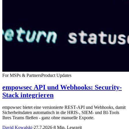
For MSPs & Partners
Product Updates
empowsec API und Webhooks: Security-
Stack integrieren
empowsec bietet eine versionierte REST-API und Webhooks, damit
Sicherheitsdaten automatisch in die HRIS-, SIEM- und BI-Tools
Ihres Teams fließen - ganz ohne manuelle Exporte.
David Kowalski
·
27.7.2026
·
8 Min. Lesezeit