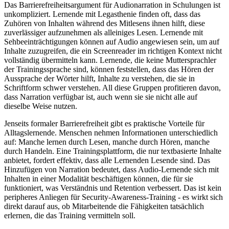
Das Barrierefreiheitsargument für Audionarration in Schulungen ist
unkompliziert. Lernende mit Legasthenie finden oft, dass das
Zuhören von Inhalten während des Mitlesens ihnen hilft, diese
zuverlässiger aufzunehmen als alleiniges Lesen. Lernende mit
Sehbeeinträchtigungen können auf Audio angewiesen sein, um auf
Inhalte zuzugreifen, die ein Screenreader im richtigen Kontext nicht
vollständig übermitteln kann. Lernende, die keine Muttersprachler
der Trainingssprache sind, können feststellen, dass das Hören der
Aussprache der Wörter hilft, Inhalte zu verstehen, die sie in
Schriftform schwer verstehen. All diese Gruppen profitieren davon,
dass Narration verfügbar ist, auch wenn sie sie nicht alle auf
dieselbe Weise nutzen.
Jenseits formaler Barrierefreiheit gibt es praktische Vorteile für
Alltagslernende. Menschen nehmen Informationen unterschiedlich
auf: Manche lernen durch Lesen, manche durch Hören, manche
durch Handeln. Eine Trainingsplattform, die nur textbasierte Inhalte
anbietet, fordert effektiv, dass alle Lernenden Lesende sind. Das
Hinzufügen von Narration bedeutet, dass Audio-Lernende sich mit
Inhalten in einer Modalität beschäftigen können, die für sie
funktioniert, was Verständnis und Retention verbessert. Das ist kein
peripheres Anliegen für Security-Awareness-Training - es wirkt sich
direkt darauf aus, ob Mitarbeitende die Fähigkeiten tatsächlich
erlernen, die das Training vermitteln soll.