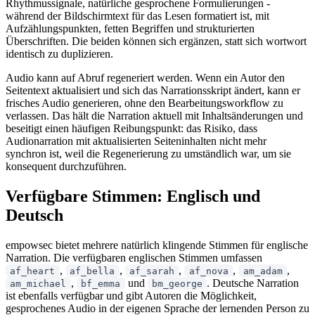
Rhythmussignale, natürliche gesprochene Formulierungen -
während der Bildschirmtext für das Lesen formatiert ist, mit
Aufzählungspunkten, fetten Begriffen und strukturierten
Überschriften. Die beiden können sich ergänzen, statt sich wortwort
identisch zu duplizieren.
Audio kann auf Abruf regeneriert werden. Wenn ein Autor den
Seitentext aktualisiert und sich das Narrationsskript ändert, kann er
frisches Audio generieren, ohne den Bearbeitungsworkflow zu
verlassen. Das hält die Narration aktuell mit Inhaltsänderungen und
beseitigt einen häufigen Reibungspunkt: das Risiko, dass
Audionarration mit aktualisierten Seiteninhalten nicht mehr
synchron ist, weil die Regenerierung zu umständlich war, um sie
konsequent durchzuführen.
Verfügbare Stimmen: Englisch und
Deutsch
empowsec bietet mehrere natürlich klingende Stimmen für englische
Narration. Die verfügbaren englischen Stimmen umfassen
,
,
,
,
,
af_heart
af_bella
af_sarah
af_nova
am_adam
,
und
. Deutsche Narration
am_michael
bf_emma
bm_george
ist ebenfalls verfügbar und gibt Autoren die Möglichkeit,
gesprochenes Audio in der eigenen Sprache der lernenden Person zu