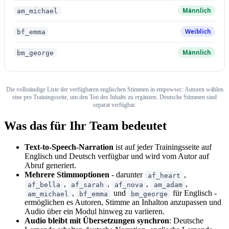
Männlich
am_michael
Weiblich
bf_emma
Männlich
bm_george
Die vollständige Liste der verfügbaren englischen Stimmen in empowsec: Autoren wählen
eine pro Trainingsseite, um den Ton des Inhalts zu ergänzen. Deutsche Stimmen sind
separat verfügbar.
Was das für Ihr Team bedeutet
Text-to-Speech-Narration
ist auf jeder Trainingsseite auf
Englisch und Deutsch verfügbar und wird vom Autor auf
Abruf generiert.
Mehrere Stimmoptionen
- darunter
,
af_heart
,
,
,
,
af_bella
af_sarah
af_nova
am_adam
,
und
für Englisch -
am_michael
bf_emma
bm_george
ermöglichen es Autoren, Stimme an Inhalton anzupassen und
Audio über ein Modul hinweg zu variieren.
Audio bleibt mit Übersetzungen synchron
: Deutsche