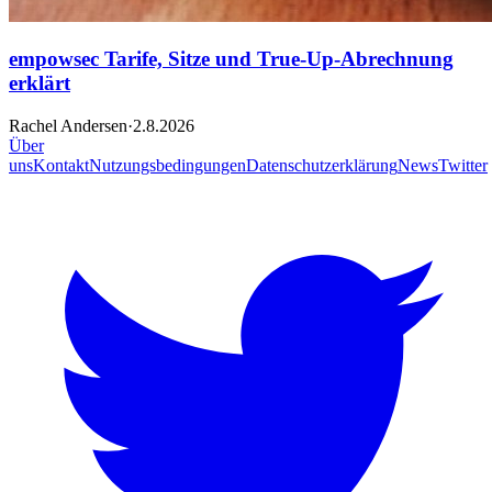
empowsec Tarife, Sitze und True-Up-Abrechnung
erklärt
Rachel Andersen
·
2.8.2026
Über
uns
Kontakt
Nutzungsbedingungen
Datenschutzerklärung
News
Twitter